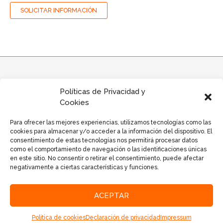
SOLICITAR INFORMACIÓN
Políticas de Privacidad y
Cookies
Para ofrecer las mejores experiencias, utilizamos tecnologías como las
cookies para almacenar y/o acceder a la información del dispositivo. El
Desarrollo de Aplicaciones
|
Diseño Web
|
Ciberseguridad
|
Redes y Conectividad
|
consentimiento de estas tecnologías nos permitirá procesar datos
como el comportamiento de navegación o las identificaciones únicas
Seguridad Perimetral
|
Control de Acceso
en este sitio. No consentir o retirar el consentimiento, puede afectar
negativamente a ciertas características y funciones.
Aviso Legal
|
Políticas de Privacidad
|
Políticas de Cookies
ACEPTAR
Política de cookies
Declaración de privacidad
Impressum
MNWeb - Derechos reservados © 2026